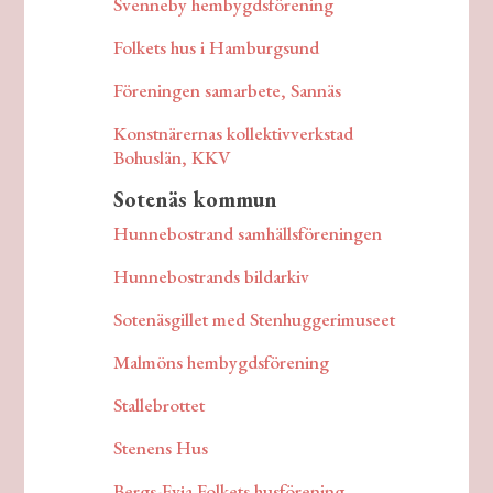
Svenneby hembygdsförening
Folkets hus i Hamburgsund
Föreningen samarbete, Sannäs
Konstnärernas kollektivverkstad
Bohuslän, KKV
Sotenäs kommun
Hunnebostrand samhällsföreningen
Hunnebostrands bildarkiv
Sotenäsgillet med Stenhuggerimuseet
Malmöns hembygdsförening
Stallebrottet
Stenens Hus
Bergs-Evja Folkets husförening