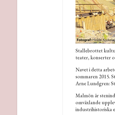
Stallebrottet kultu
teater, konserter
Navet i detta arbe
sommaren 2015. St
Arne Lundgren: Ste
Malmön är stenind
omväxlande upplev
industrihistoriska 