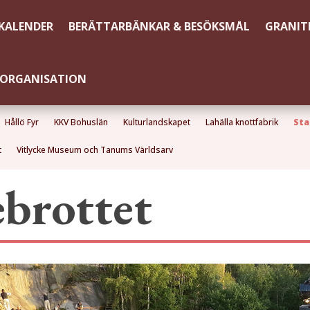
KALENDER
BERÄTTARBÄNKAR & BESÖKSMÅL
GRANIT
ORGANISATION
Hållö Fyr
KKV Bohuslän
Kulturlandskapet
Lahälla knottfabrik
Sta
t
Vitlycke Museum och Tanums Världsarv
ebrottet