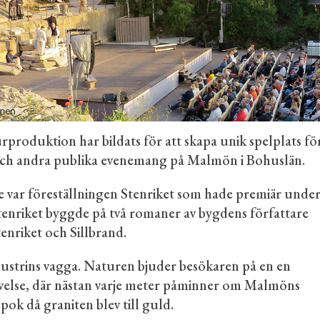
rproduktion har bildats för att skapa unik spelplats fö
 och andra publika evenemang på Malmön i Bohuslän.
te var föreställningen Stenriket som hade premiär unde
enriket byggde på två romaner av bygdens författare
nriket och Sillbrand.
ustrins vagga. Naturen bjuder besökaren på en en
else, där nästan varje meter påminner om Malmöns
epok då graniten blev till guld.