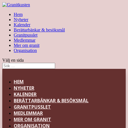
Hem
Nyheter
Kalender
Berättarbänkar & besöksmål
Granitpusslet
Medlemmar
Mer om granit
Organisation
Välj en sida
HEM
NYHETER
KALENDER
BERÄTTARBÄNKAR & BESÖKSMÅL
GRANITPUSSLET
MEDLEMMAR
MER OM GRANIT
ORGANISATION